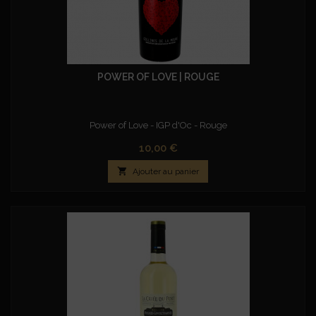
POWER OF LOVE | ROUGE
Power of Love - IGP d'Oc - Rouge
Prix
10,00 €

Ajouter au panier