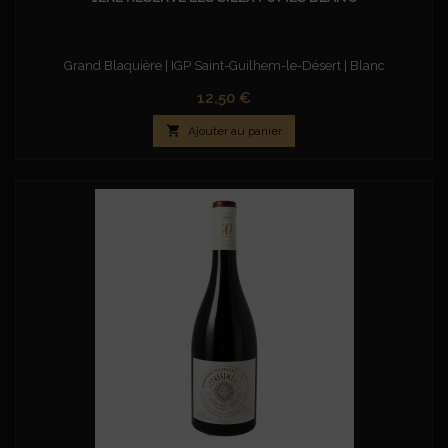
Grand Blaquière | IGP Saint-Guilhem-le-Désert | Blanc
Prix
12,50 €

Ajouter au panier