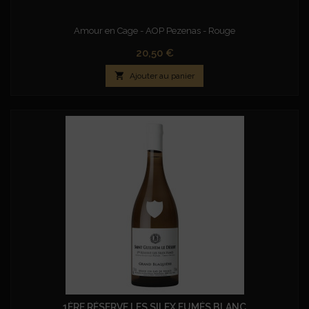
Amour en Cage - AOP Pezenas - Rouge
Prix
20,50 €

Ajouter au panier
1ÈRE RÉSERVE LES SILEX FUMÉS BLANC