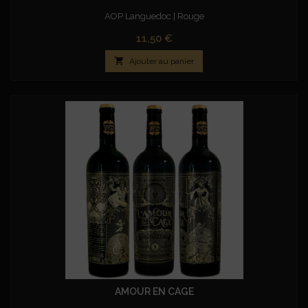
AOP Languedoc | Rouge
Prix
11,50 €

Ajouter au panier
AMOUR EN CAGE