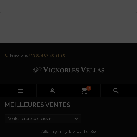
Téléphone:
+33 (0)4 67 40 21 25
0


shopping_cart

MEILLEURES VENTES

Ventes, ordre décroissant
Affichage 1-15 de 214 article(s)