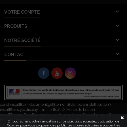

VOTRE COMPTE

PRODUITS

NOTRE SOCIÉTÉ

CONTACT
© Copyright 2026 Vignobles Vellas France. Tous droits réservés. L'abus
d’alcool est dangereux pour la santé. À consommer avec modération.
let deferredPrompt; window.addEventListener('beforeinstallprompt', (e) => {
e.preventDefault(); // Empêche l'invite automatique deferredPrompt = e;
const installBtn = document.getElementById('pwa-install-button');
installBtn.style.display = 'inline-flex'; // Montre le bouton
installBtn.addEventListener('click', () => { deferredPrompt.prompt();
deferredPrompt.userChoice.then((choiceResult) => { if
En poursuivant votre navigation sur ce site, vous acceptez l'utilisation de
(choiceResult.outcome === 'accepted') { console.log('L\'application a été
Cookies pour vous proposer des publicités ciblées adaptées à vos centres