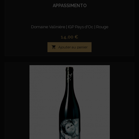
APPASSIMENTO
Domaine Valinière | IGP Pays d'Oc | Rouge
Prix
14,00 €

Ajouter au panier