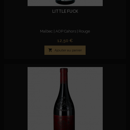
LITTLE FUCK
Malbec | AOP Cahors | Rouge
Prix
12,50 €

Ajouter au panier