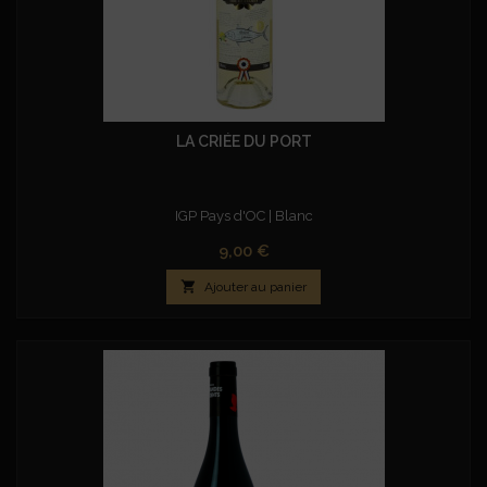
LA CRIÉE DU PORT
IGP Pays d'OC | Blanc
Prix
9,00 €

Ajouter au panier