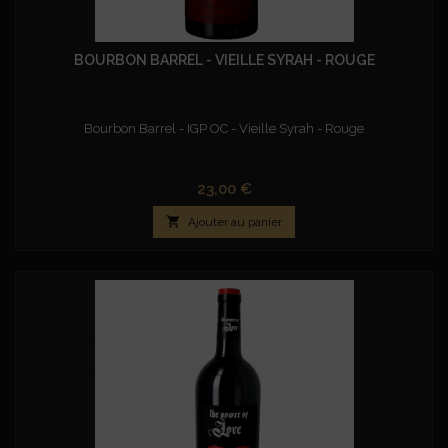
BOURBON BARREL - VIEILLE SYRAH - ROUGE
Bourbon Barrel - IGP OC - Vieille Syrah - Rouge
Prix
23,00 €

Ajouter au panier