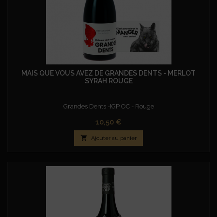
MAIS QUE VOUS AVEZ DE GRANDES DENTS - MERLOT
SYRAH ROUGE
Grandes Dents -IGP OC - Rouge
Prix
10,50 €

Ajouter au panier