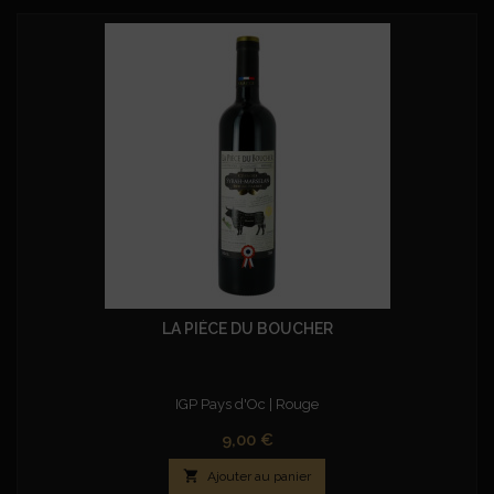
LA PIÈCE DU BOUCHER
IGP Pays d'Oc | Rouge
Prix
9,00 €

Ajouter au panier