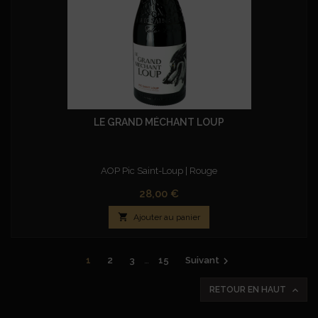
LE GRAND MÉCHANT LOUP
AOP Pic Saint-Loup | Rouge
Prix
28,00 €

Ajouter au panier

1
2
3
…
15
Suivant

RETOUR EN HAUT