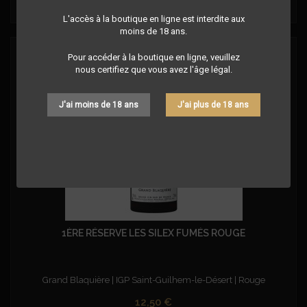

Ajouter au panier
L'accès à la boutique en ligne est interdite aux
moins de 18 ans.
Pour accéder à la boutique en ligne, veuillez
nous certifiez que vous avez l'âge légal.
J'ai moins de 18 ans
J'ai plus de 18 ans
1ÈRE RÉSERVE LES SILEX FUMÉS ROUGE
Grand Blaquière | IGP Saint-Guilhem-le-Désert | Rouge
Prix
12,50 €