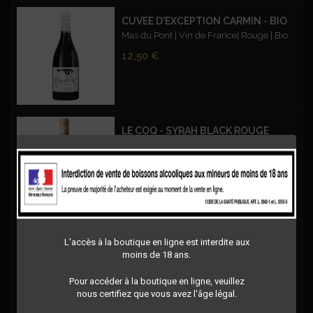
CUVÉE D'EXCEPTION CARMIN - BIO
Mas du Pont | Vin de France| Rouge | Bio
Prix
12,50 €
LE COQ - SYRAH BLACK ROUGE
Le Coq - IGP Oc - Syrah Black - Rouge
Prix
11,50 €
MR BURGER
L'accès à la boutique en ligne est interdite aux
moins de 18 ans.
AOP Languedoc | Rouge
Prix
11,50 €
Pour accéder à la boutique en ligne, veuillez
nous certifiez que vous avez l'âge légal.