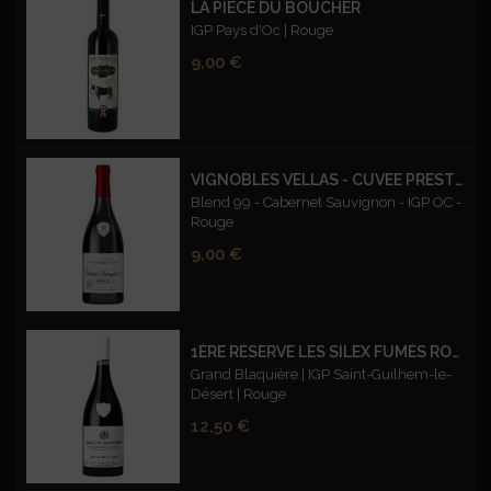
LA PIÈCE DU BOUCHER
IGP Pays d'Oc | Rouge
Prix
9,00 €
VIGNOBLES VELLAS - CUVEE PRESTIGE BLEND 99 CABERNET SAUVIGNON – ROUGE
Blend 99 - Cabernet Sauvignon - IGP OC -
Rouge
Prix
9,00 €
1ÈRE RÉSERVE LES SILEX FUMÉS ROUGE
Grand Blaquière | IGP Saint-Guilhem-le-
Désert | Rouge
Prix
12,50 €