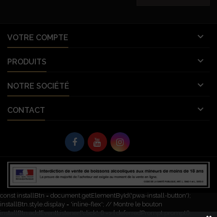

VOTRE COMPTE

PRODUITS

NOTRE SOCIÉTÉ

CONTACT
© Copyright 2026 Vignobles Vellas France. Tous droits réservés. L'abus
d’alcool est dangereux pour la santé. À consommer avec modération.
let deferredPrompt; window.addEventListener('beforeinstallprompt', (e) => {
e.preventDefault(); // Empêche l'invite automatique deferredPrompt = e;
const installBtn = document.getElementById('pwa-install-button');
installBtn.style.display = 'inline-flex'; // Montre le bouton
installBtn.addEventListener('click', () => { deferredPrompt.prompt();