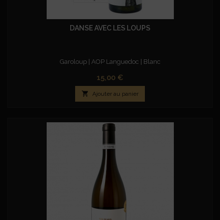
DANSE AVEC LES LOUPS
Garoloup
| AOP Languedoc | Blanc
Prix
15,00 €

Ajouter au panier