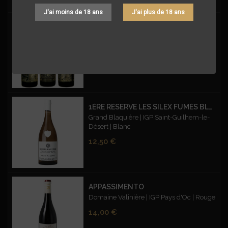
J'ai moins de 18 ans
J'ai plus de 18 ans
AMOUR EN CAGE
Amour en Cage - AOP Pezenas - Rouge
Prix
20,50 €
1ÈRE RÉSERVE LES SILEX FUMÉS BLANC
Grand Blaquière | IGP Saint-Guilhem-le-
Désert | Blanc
Prix
12,50 €
APPASSIMENTO
Domaine Valinière | IGP Pays d'Oc | Rouge
Prix
14,00 €