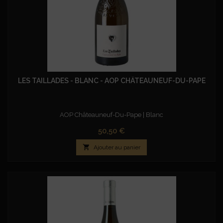
LES TAILLADES - BLANC - AOP CHÂTEAUNEUF-DU-PAPE
AOP Châteauneuf-Du-Pape | Blanc
Prix
50,50 €

Ajouter au panier