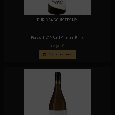
FURIOSA SCHISTES N°1
Furiosa | AOP Saint-Chinian | Blanc
Prix
12,50 €

Ajouter au panier