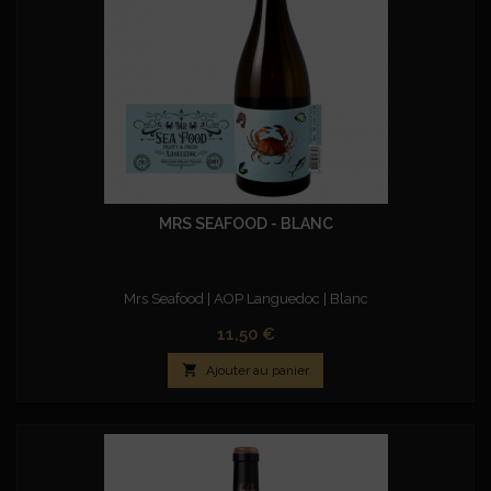
MRS SEAFOOD - BLANC
Mrs Seafood | AOP Languedoc | Blanc
Prix
11,50 €

Ajouter au panier