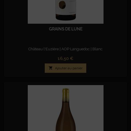
GRAINS DE LUNE
Château l'Euzière | AOP Languedoc | Blanc
Prix
16,50 €

Ajouter au panier