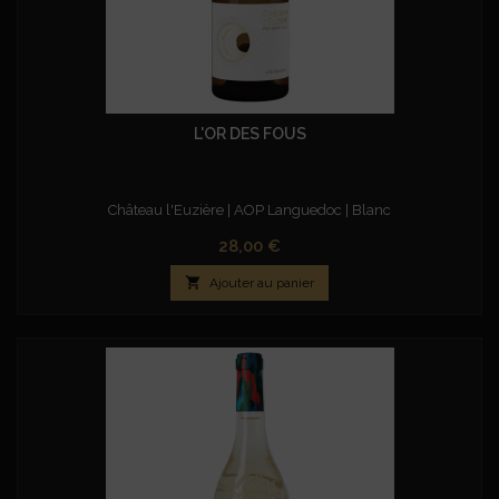
L'OR DES FOUS
Château l'Euzière | AOP Languedoc | Blanc
Prix
28,00 €

Ajouter au panier