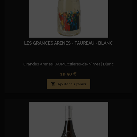
LES GRANCES ARÈNES - TAUREAU - BLANC
Grandes Arènes | AOP Costières-de-Nîmes | Blanc
Prix
19,50 €

Ajouter au panier