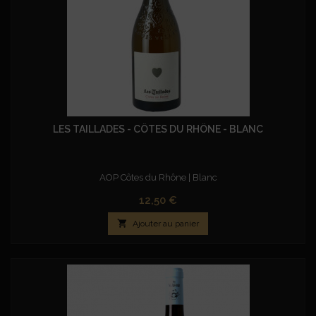
LES TAILLADES - CÔTES DU RHÔNE - BLANC
AOP Côtes du Rhône | Blanc
Prix
12,50 €

Ajouter au panier