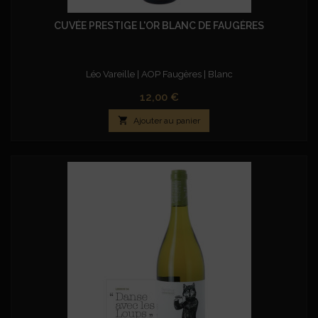
CUVÉE PRESTIGE L'OR BLANC DE FAUGÈRES
Léo Vareille
| AOP Faugères | Blanc
Prix
12,00 €

Ajouter au panier