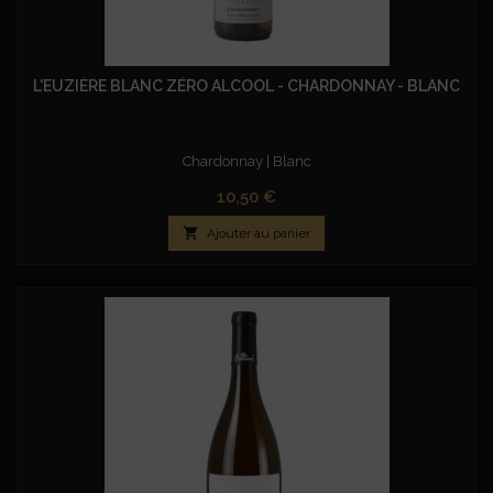
L'EUZIÈRE BLANC ZÉRO ALCOOL - CHARDONNAY - BLANC
Chardonnay | Blanc
Prix
10,50 €

Ajouter au panier