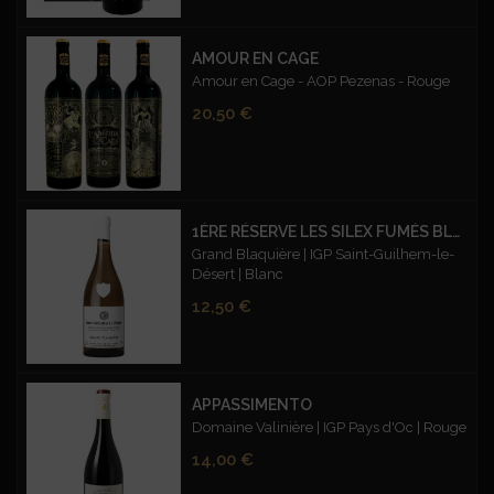
AMOUR EN CAGE
Amour en Cage - AOP Pezenas - Rouge
Prix
20,50 €
1ÈRE RÉSERVE LES SILEX FUMÉS BLANC
Grand Blaquière | IGP Saint-Guilhem-le-
Désert | Blanc
Prix
12,50 €
APPASSIMENTO
Domaine Valinière | IGP Pays d'Oc | Rouge
Prix
14,00 €