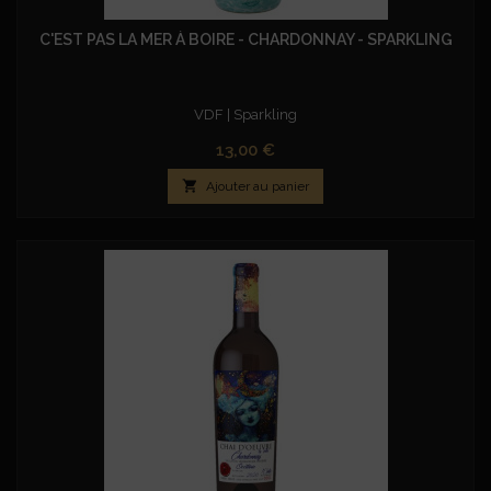
C'EST PAS LA MER À BOIRE - CHARDONNAY - SPARKLING
VDF | Sparkling
Prix
13,00 €

Ajouter au panier