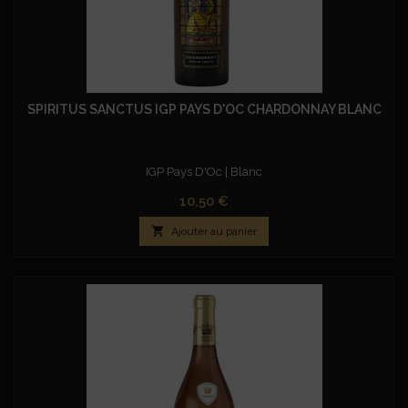
SPIRITUS SANCTUS IGP PAYS D'OC CHARDONNAY BLANC
IGP Pays D'Oc | Blanc
Prix
10,50 €

Ajouter au panier