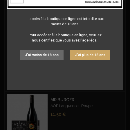
CUVÉE D'EXCEPTION CARMIN - BIO
Mas du Pont | Vin de France| Rouge | Bio
L'accès à la boutique en ligne est interdite aux
Prix
12,50 €
moins de 18 ans.
Pour accéder à la boutique en ligne, veuillez
nous certifiez que vous avez l'âge légal.
LE COQ - SYRAH BLACK ROUGE
J'ai moins de 18 ans
J'ai plus de 18 ans
Le Coq - IGP Oc - Syrah Black - Rouge
Prix
11,50 €
MR BURGER
AOP Languedoc | Rouge
Prix
11,50 €