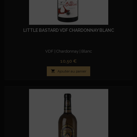
LITTLE BASTARD VDF CHARDONNAY BLANC
VDF | Chardonnay | Blanc
Prix
10,50 €

Ajouter au panier