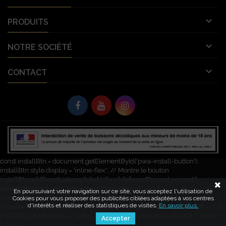

PRODUITS

NOTRE SOCIÉTÉ

CONTACT
© Copyright 2026 Vignobles Vellas France. Tous droits réservés. L'abus
d’alcool est dangereux pour la santé. À consommer avec modération.
let deferredPrompt; window.addEventListener('beforeinstallprompt', (e) => {
e.preventDefault(); // Empêche l'invite automatique deferredPrompt = e;
const installBtn = document.getElementById('pwa-install-button');
installBtn.style.display = 'inline-flex'; // Montre le bouton
installBtn.addEventListener('click', () => { deferredPrompt.prompt();
deferredPrompt.userChoice.then((choiceResult) => { if
En poursuivant votre navigation sur ce site, vous acceptez l'utilisation de
(choiceResult.outcome === 'accepted') { console.log('L\'application a été
Cookies pour vous proposer des publicités ciblées adaptées à vos centres
d'intérêts et réaliser des statistiques de visites.
En savoir plus.
installée'); } else { console.log('Installation refusée'); } deferredPrompt = null;
installBtn.style.display = 'none'; // Cache le bouton après choix }); }, { once:
Accepter
true }); });