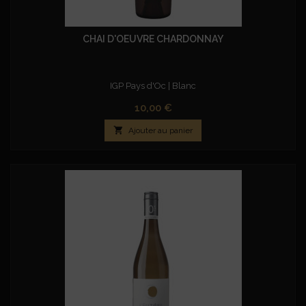
CHAI D'OEUVRE CHARDONNAY
IGP Pays d'Oc | Blanc
Prix
10,00 €

Ajouter au panier