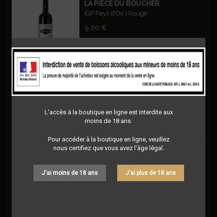
LA PIÈCE DU BOUCHER
IGP Pays d'Oc | Rouge
Prix
9,00 €
VIGNOBLES VELLAS - CUVEE PRESTIGE BLEND 99 CABERNET SAUVIGNON – ROUGE
Blend 99 - Cabernet Sauvignon - IGP OC -
Rouge
Prix
9,00 €
L'accès à la boutique en ligne est interdite aux
moins de 18 ans.
Pour accéder à la boutique en ligne, veuillez
nous certifiez que vous avez l'âge légal.
1ÈRE RÉSERVE LES SILEX FUMÉS ROUGE
Grand Blaquière | IGP Saint-Guilhem-le-
J'ai moins de 18 ans
J'ai plus de 18 ans
Désert | Rouge
Prix
12,50 €