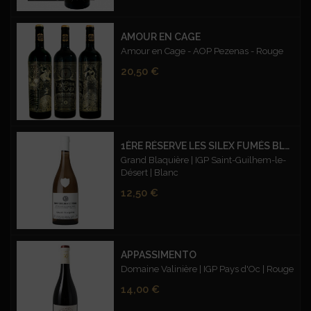
AMOUR EN CAGE
Amour en Cage - AOP Pezenas - Rouge
Prix
20,50 €
1ÈRE RÉSERVE LES SILEX FUMÉS BLANC
Grand Blaquière | IGP Saint-Guilhem-le-
Désert | Blanc
Prix
12,50 €
APPASSIMENTO
Domaine Valinière | IGP Pays d'Oc | Rouge
Prix
14,00 €