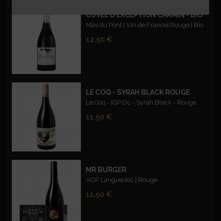
CUVÉE D'EXCEPTION CARMIN - BIO
Mas du Pont | Vin de France| Rouge | Bio
Prix
12,50 €
LE COQ - SYRAH BLACK ROUGE
Le Coq - IGP Oc - Syrah Black - Rouge
Prix
11,50 €
MR BURGER
AOP Languedoc | Rouge
Prix
11,50 €