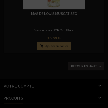
MAS DE LOUIS MUSCAT SEC
Mas de Louis | IGP Oc | Blanc
Prix
10,00 €

Ajouter au panier

RETOUR EN HAUT

VOTRE COMPTE

PRODUITS