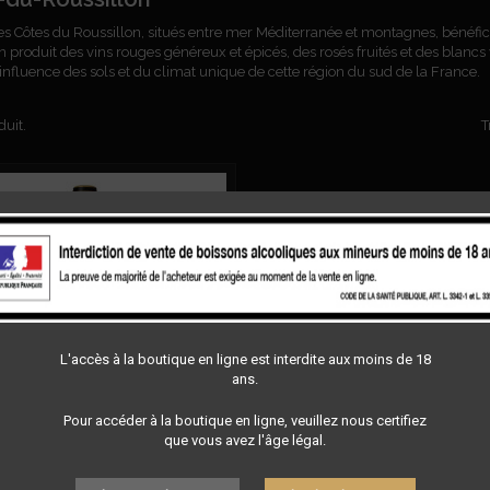
es Côtes du Roussillon, situés entre mer Méditerranée et montagnes, bénéficien
n produit des vins rouges généreux et épicés, des rosés fruités et des blancs 
l'influence des sols et du climat unique de cette région du sud de la France.
duit.
T
L'accès à la boutique en ligne est interdite aux moins de 18
ans.
Pour accéder à la boutique en ligne, veuillez nous certifiez
que vous avez l'âge légal.
LA BÊTE - TAUTAVEL