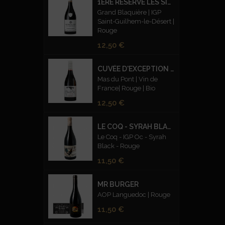
1ÈRE RÉSERVE LES SILEX FUMÉS ROUGE
Grand Blaquière | IGP
Saint-Guilhem-le-Désert |
Rouge
Prix
12,50 €
CUVÉE D'EXCEPTION CARMIN - BIO
Mas du Pont | Vin de
France| Rouge | Bio
Prix
12,50 €
LE COQ - SYRAH BLACK ROUGE
Le Coq - IGP Oc - Syrah
Black - Rouge
Prix
11,50 €
MR BURGER
AOP Languedoc | Rouge
Prix
11,50 €