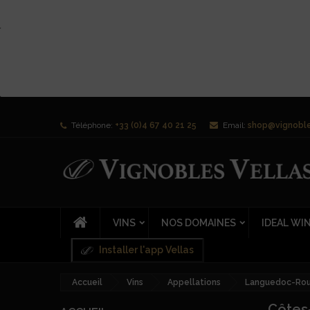
Téléphone:
+33 (0)4 67 40 21 25
Email:
shop@vignoble
VINS
NOS DOMAINES
IDEAL WI
Installer l'app Vellas
Accueil
Vins
Appellations
Languedoc-Rous
Côtes