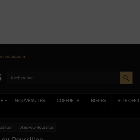
s-vellas.com

NE
NOUVEAUTÉS
COFFRETS
BIÈRES
SITE OFFI
sillon
Côtes-du-Roussillon
-du-Roussillon