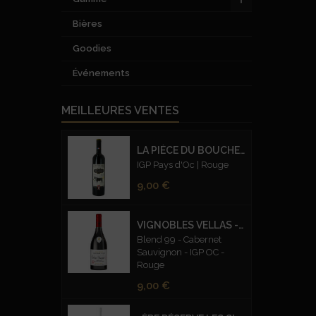
Bières
Goodies
Événements
MEILLEURES VENTES
LA PIÈCE DU BOUCHER
IGP Pays d'Oc | Rouge
Prix
9,00 €
VIGNOBLES VELLAS - CUVEE PRESTIGE BLEND 99 CABERNET SAUVIGNON – ROUGE
Blend 99 - Cabernet
Sauvignon - IGP OC -
Rouge
Prix
9,00 €