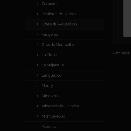
Corbières
Costières-de-Nîmes
Côtes-du-Roussillon
Faugères
Grés de Montpellier
Affichage 1
La Clape
La Méjanelle
Languedoc
Maury
Minervois
Minervois-la-Livinière
Montpeyroux
Pézenas