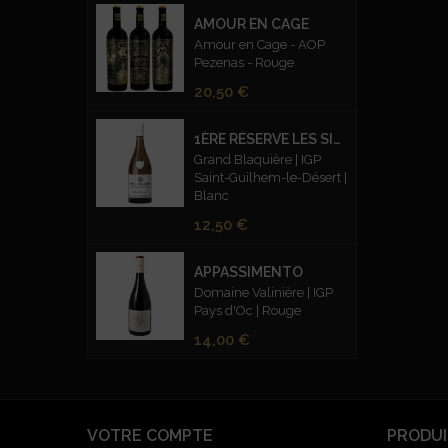
AMOUR EN CAGE
Amour en Cage - AOP
Pezenas - Rouge
Prix
20,50 €
1ÈRE RÉSERVE LES SILEX FUMÉS BLANC
Grand Blaquière | IGP
Saint-Guilhem-le-Désert |
Blanc
Prix
12,50 €
APPASSIMENTO
Domaine Valinière | IGP
Pays d'Oc | Rouge
Prix
14,00 €
VOTRE COMPTE
PRODUI