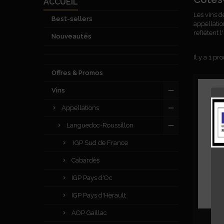
ACCUEIL
Les vins d
Best-sellers
appellatio
reflètent 
Nouveautés
Il y a 1 pro
Offres & Promos
Vins
Appellations
Languedoc-Roussillon
IGP Sud de France
Cabardès
IGP Pays d'Oc
IGP Pays d'Herault
AOP Gaillac