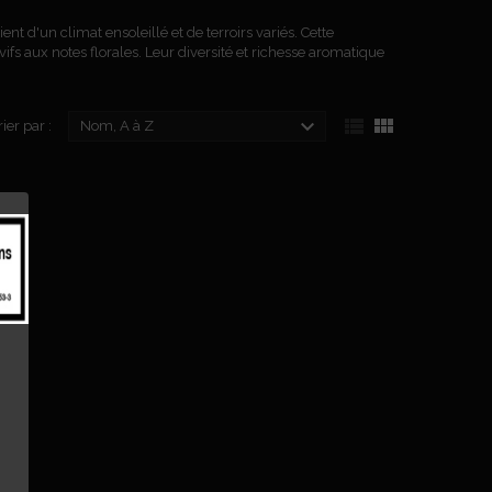
t d'un climat ensoleillé et de terroirs variés. Cette
vifs aux notes florales. Leur diversité et richesse aromatique



rier par :
Nom, A à Z