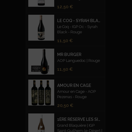
Prix
12,50 €
LE COQ - SYRAH BLACK ROUGE
Le Coq - IGP Oc - Syrah
Black - Rouge
Prix
11,50 €
MR BURGER
AOP Languedoc | Rouge
Prix
11,50 €
AMOUR EN CAGE
Amour en Cage - AOP
Pezenas - Rouge
Prix
20,50 €
1ÈRE RÉSERVE LES SILEX FUMÉS BLANC
Grand Blaquière | IGP
Saint-Guilhem-le-Désert |