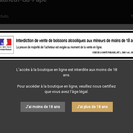
oduits.
T
L'accès à la boutique en ligne est interdite aux moins de 18
ans.
Pour accéder à la boutique en ligne, veuillez nous certifiez
que vous avez l'âge légal.
J'ai moins de 18 ans
J'ai plus de 18 ans
 TAILLADES - BLANC - AOP
LES TAILLADES - CHÂTEAUN
CHÂTEAUNEUF-DU-PAPE
PAPE - ROUGE
 Châteauneuf-Du-Pape | Blanc
Les Taillades | AOP Châteauneuf-