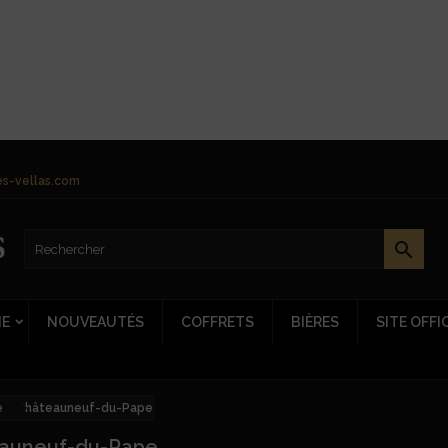
s-vellas.com

NE
NOUVEAUTÉS
COFFRETS
BIÈRES
SITE OFFI
e
Châteauneuf-du-Pape
auneuf-du-Pape