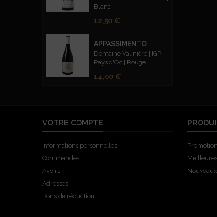
Blanc
Prix
12,50 €
APPASSIMENTO
Domaine Valinière | IGP
Pays d'Oc | Rouge
Prix
14,00 €
VOTRE COMPTE
PRODUI
Informations personnelles
Promotio
Commandes
Meilleure
Avoirs
Nouveaux 
Adresses
Bons de réduction