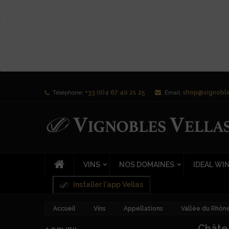
Téléphone:
+33 (0)4 67 40 21 25
Email:
shop@vignoble
VINS
NOS DOMAINES
IDEAL WI
Installer l'app Vellas
Accueil
Vins
Appellations
Vallée du Rhôn
Châte