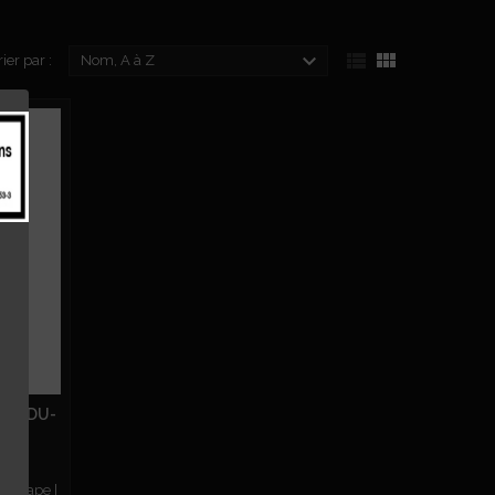



rier par :
Nom, A à Z
EUF-DU-
du-Pape |