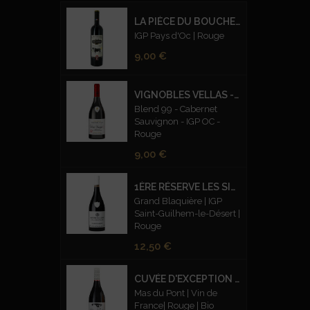
LA PIÈCE DU BOUCHER
IGP Pays d'Oc | Rouge
Prix
9,00 €
VIGNOBLES VELLAS - CUVEE PRESTIGE BLEND 99 CABERNET SAUVIGNON – ROUGE
Blend 99 - Cabernet
Sauvignon - IGP OC -
Rouge
Prix
9,00 €
1ÈRE RÉSERVE LES SILEX FUMÉS ROUGE
Grand Blaquière | IGP
Saint-Guilhem-le-Désert |
Rouge
Prix
12,50 €
CUVÉE D'EXCEPTION CARMIN - BIO
Mas du Pont | Vin de
France| Rouge | Bio