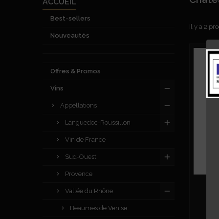
ACCUEIL
Best-sellers
Il y a 2 pr
Nouveautés
Offres & Promos
Vins
Appellations
Languedoc-Roussillon
Vin de France
Sud-Ouest
Provence
LES
Vallée du Rhône
Beaumes de Venise
AOP