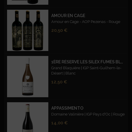
AMOUR EN CAGE
Amour en Cage - AOP Pezenas - Rouge
Prix
20,50 €
1ÈRE RÉSERVE LES SILEX FUMÉS BLANC
Grand Blaquière | IGP Saint-Guilhem-le-
Désert | Blanc
Prix
12,50 €
APPASSIMENTO
Domaine Valinière | IGP Pays d'Oc | Rouge
Prix
14,00 €