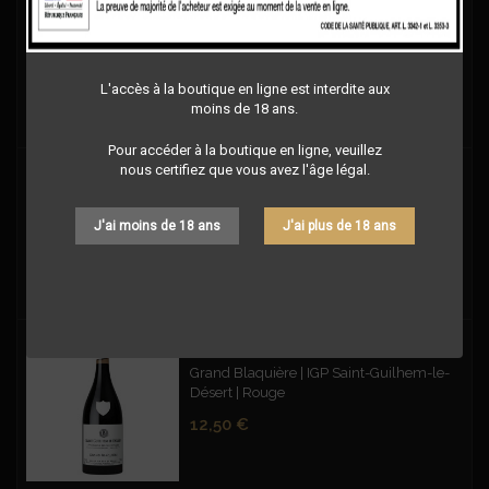
LA PIÈCE DU BOUCHER
IGP Pays d'Oc | Rouge
Prix
9,00 €
L'accès à la boutique en ligne est interdite aux
moins de 18 ans.
Pour accéder à la boutique en ligne, veuillez
nous certifiez que vous avez l'âge légal.
VIGNOBLES VELLAS - CUVEE PRESTIGE BLEND 99 CABERNET SAUVIGNON – ROUGE
Blend 99 - Cabernet Sauvignon - IGP OC -
Rouge
J'ai moins de 18 ans
J'ai plus de 18 ans
Prix
9,00 €
1ÈRE RÉSERVE LES SILEX FUMÉS ROUGE
Grand Blaquière | IGP Saint-Guilhem-le-
Désert | Rouge
Prix
12,50 €