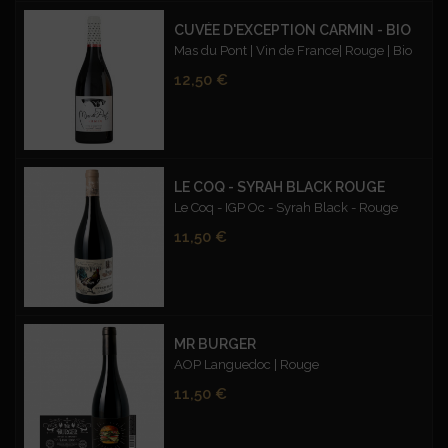
CUVÉE D'EXCEPTION CARMIN - BIO
Mas du Pont | Vin de France| Rouge | Bio
Prix
12,50 €
LE COQ - SYRAH BLACK ROUGE
Le Coq - IGP Oc - Syrah Black - Rouge
Prix
11,50 €
MR BURGER
AOP Languedoc | Rouge
Prix
11,50 €