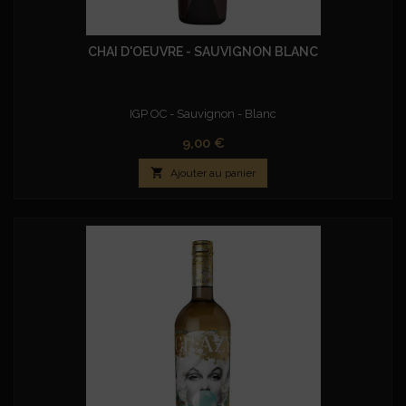
CHAI D'OEUVRE - SAUVIGNON BLANC
IGP OC - Sauvignon - Blanc
Prix
9,00 €

Ajouter au panier