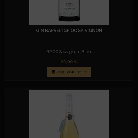
GIN BARREL IGP OC SAIVIGNON
IGP OC Sauvignon | Blanc
Prix
22,00 €

Ajouter au panier