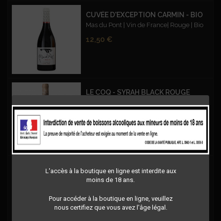
CUVÉE D'EXCEPTION CARMIN - BIO
Mas du Pont | Vin de France| Rouge | Bio
Prix
12,50 €
LE COQ - SYRAH BLACK ROUGE
Le Coq - IGP Oc - Syrah Black - Rouge
Prix
11,50 €
MR BURGER
L'accès à la boutique en ligne est interdite aux
moins de 18 ans.
AOP Languedoc | Rouge
Prix
11,50 €
Pour accéder à la boutique en ligne, veuillez
nous certifiez que vous avez l'âge légal.