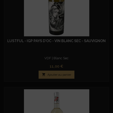
LUSTFUL - IGP PAYS D'OC - VIN BLANC SEC - SAUVIGNON
VDF | Blanc Sec
Prix
11,00 €

Ajouter au panier