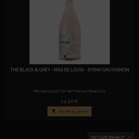
THE BLACK & GREY - MAS DE LOUIS - SYRAH SAUVIGNON
Mas de Louis | Vin de France | Rosé Gris
Prix
14,50 €

Ajouter au panier

RETOUR EN HAUT