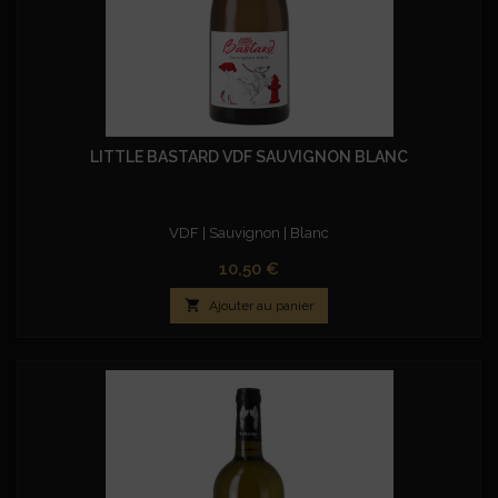
LITTLE BASTARD VDF SAUVIGNON BLANC
VDF | Sauvignon | Blanc
Prix
10,50 €

Ajouter au panier