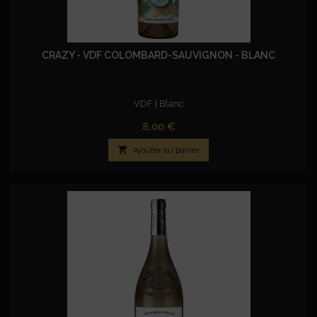
CRAZY - VDF COLOMBARD-SAUVIGNON - BLANC
VDF | Blanc
Prix
8,00 €

Ajouter au panier