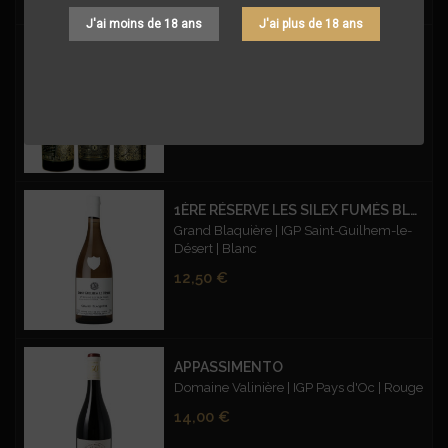
J'ai moins de 18 ans
J'ai plus de 18 ans
AMOUR EN CAGE
Amour en Cage - AOP Pezenas - Rouge
Prix
20,50 €
1ÈRE RÉSERVE LES SILEX FUMÉS BLANC
Grand Blaquière | IGP Saint-Guilhem-le-
Désert | Blanc
Prix
12,50 €
APPASSIMENTO
Domaine Valinière | IGP Pays d'Oc | Rouge
Prix
14,00 €