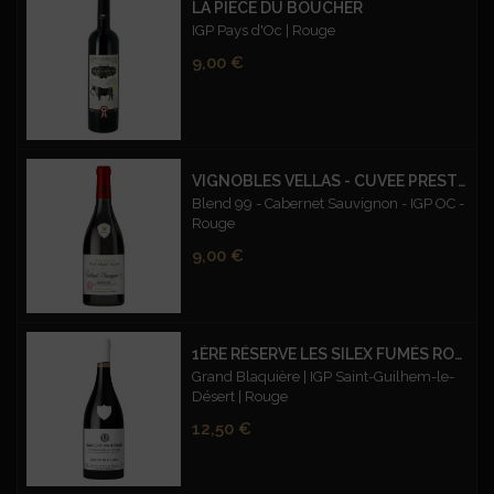
LA PIÈCE DU BOUCHER
IGP Pays d'Oc | Rouge
Prix
9,00 €
VIGNOBLES VELLAS - CUVEE PRESTIGE BLEND 99 CABERNET SAUVIGNON – ROUGE
Blend 99 - Cabernet Sauvignon - IGP OC -
Rouge
Prix
9,00 €
1ÈRE RÉSERVE LES SILEX FUMÉS ROUGE
Grand Blaquière | IGP Saint-Guilhem-le-
Désert | Rouge
Prix
12,50 €