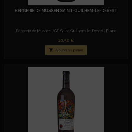
BERGERIE DE MUSSEN SAINT-GUILHEM-LE-DÉSERT
Bergerie de Mussen | IGP Saint-Guilhem-le-Désert | Blanc
Prix
10,50 €

Ajouter au panier