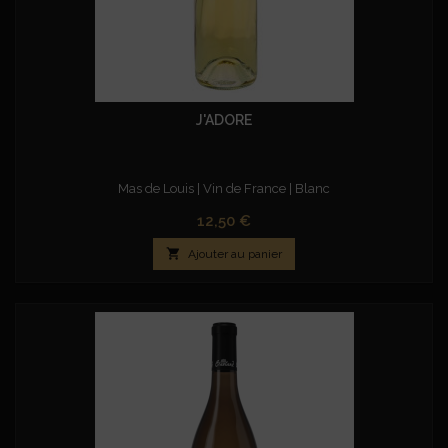
J'ADORE
Mas de Louis | Vin de France | Blanc
Prix
12,50 €

Ajouter au panier