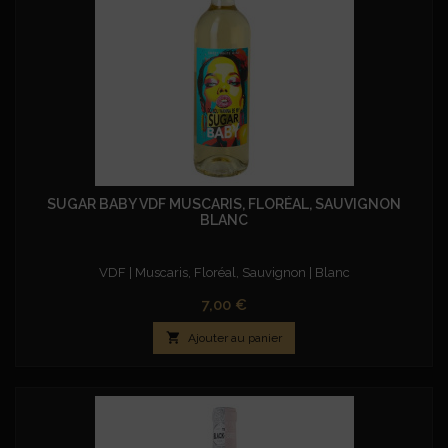
SUGAR BABY VDF MUSCARIS, FLORÉAL, SAUVIGNON
BLANC
VDF | Muscaris, Floréal, Sauvignon | Blanc
Prix
7,00 €

Ajouter au panier