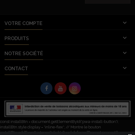

VOTRE COMPTE

PRODUITS

NOTRE SOCIÉTÉ

CONTACT
© Copyright 2026 Vignobles Vellas France. Tous droits réservés. L'abus
d’alcool est dangereux pour la santé. À consommer avec modération.
let deferredPrompt; window.addEventListener('beforeinstallprompt', (e) => {
e.preventDefault(); // Empêche l'invite automatique deferredPrompt = e;
const installBtn = document.getElementById('pwa-install-button');
installBtn.style.display = 'inline-flex'; // Montre le bouton
installBtn.addEventListener('click', () => { deferredPrompt.prompt();