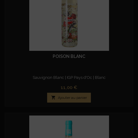
POISON BLANC
Sauvignon Blanc | IGP Pays d'Oc | Blanc
Prix
11,00 €

Ajouter au panier