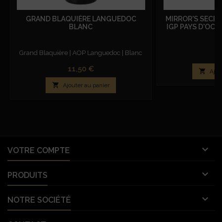
GRAND BLAQUIÈRE LANGUEDOC
MIRROR'S SECRE
BLANC
IGP PAYS D'OC 
Grand Blaquière | AOP Languedoc | Blanc
Pr
8
Prix
11,50 €

Ajou

Ajouter au panier

VOTRE COMPTE

PRODUITS

NOTRE SOCIÉTÉ