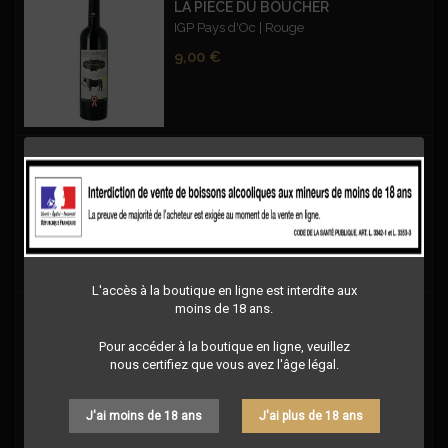
LA PIÈCE DU BOUCHER
IGP Pays d'Oc | Rouge
Prix
9,00 €
VIGNOBLES VELLAS - CUVEE PRESTIGE BLEND 99 CABERNET SAUVIGNON – ROUGE
Blend 99 - Cabernet Sauvignon - IGP OC -
Rouge
Prix
9,00 €
L'accès à la boutique en ligne est interdite aux
moins de 18 ans.
1ÈRE RÉSERVE LES SILEX FUMÉS ROUGE
Grand Blaquière | IGP Saint-Guilhem-le-
Pour accéder à la boutique en ligne, veuillez
Désert | Rouge
nous certifiez que vous avez l'âge légal.
Prix
12,50 €
J'ai moins de 18 ans
J'ai plus de 18 ans