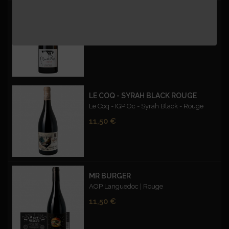
CUVÉE D'EXCEPTION CARMIN - BIO
Mas du Pont | Vin de France| Rouge | Bio
Prix
12,50 €
LE COQ - SYRAH BLACK ROUGE
Le Coq - IGP Oc - Syrah Black - Rouge
Prix
11,50 €
MR BURGER
AOP Languedoc | Rouge
Prix
11,50 €