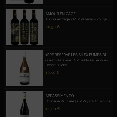
AMOUR EN CAGE
Amour en Cage - AOP Pezenas - Rouge
Prix
20,50 €
1ÈRE RÉSERVE LES SILEX FUMÉS BLANC
Grand Blaquière | IGP Saint-Guilhem-le-
Désert | Blanc
Prix
12,50 €
APPASSIMENTO
Domaine Valinière | IGP Pays d'Oc | Rouge
Prix
14,00 €