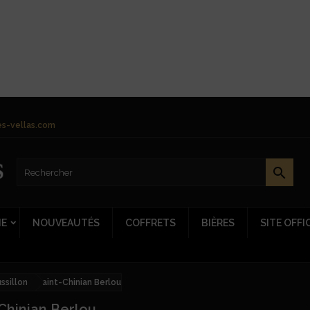
s-vellas.com

NE
NOUVEAUTÉS
COFFRETS
BIÈRES
SITE OFFI
sillon
Saint-Chinian Berlou
Chinian Berlou