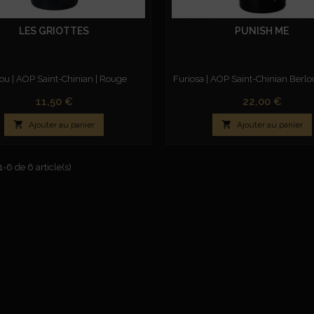
LES GRIOTTES
PUNISH ME
ou | AOP Saint-Chinian | Rouge
Furiosa | AOP Saint-Chinian Berlo
Prix
Prix
11,50 €
22,00 €


Ajouter au panier
Ajouter au panier
1-6 de 6 article(s)