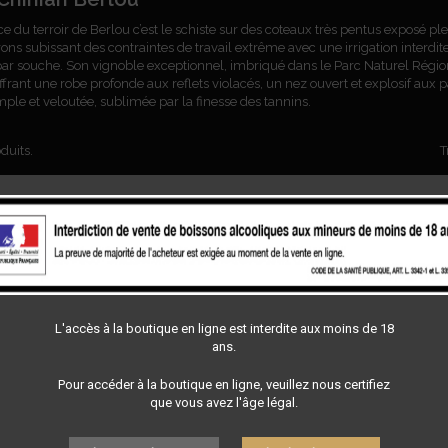
ce du terroir de Berlou c’est le schiste sur des coteaux très pentus exposé ple
ons subissant des contraintes de travail extrême avec une irrigation interd
par souche. Son vignoble exceptionnel, imbriqué dans le Parc Naturel Région
ffrant une robe profonde aux reflets violacés, un nez ouvert et explosif aux 
le et veloutée, sublimée par la finesse des tannins.
oduits.
T
L'accès à la boutique en ligne est interdite aux moins de 18
ans.
Pour accéder à la boutique en ligne, veuillez nous certifiez
que vous avez l'âge légal.