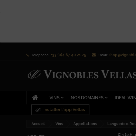
Téléphone:
+33 (0)4 67 40 21 25
Email:
shop@vignoble
VINS
NOS DOMAINES
IDEAL WI
Installer l'app Vellas
Accueil
Vins
Appellations
Languedoc-Rous
Saint-