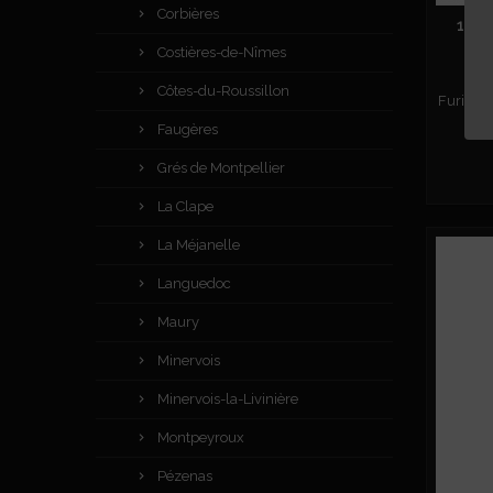
Corbières
100 
Costières-de-Nîmes
Côtes-du-Roussillon
Furiosa 
Faugères
Grés de Montpellier
La Clape
La Méjanelle
Languedoc
Maury
Minervois
Minervois-la-Livinière
Montpeyroux
Pézenas