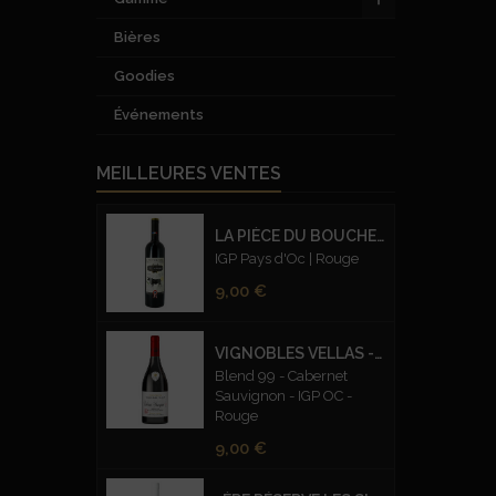
Bières
Goodies
Événements
MEILLEURES VENTES
LA PIÈCE DU BOUCHER
IGP Pays d'Oc | Rouge
Prix
9,00 €
VIGNOBLES VELLAS - CUVEE PRESTIGE BLEND 99 CABERNET SAUVIGNON – ROUGE
Blend 99 - Cabernet
Sauvignon - IGP OC -
Rouge
Prix
9,00 €