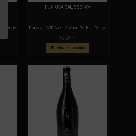
FURIOSA CALISSO N°3
u | Rouge
Furiosa |
AOP Saint-Chinian Berlou
| Rouge
Prix
15,50 €

Ajouter au panier