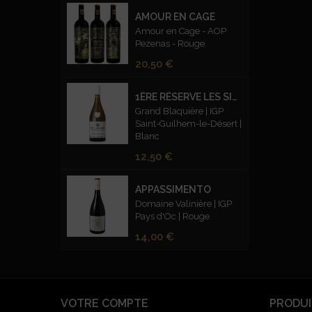
AMOUR EN CAGE
Amour en Cage - AOP
Pezenas - Rouge
Prix
20,50 €
1ÈRE RÉSERVE LES SILEX FUMÉS BLANC
Grand Blaquière | IGP
Saint-Guilhem-le-Désert |
Blanc
Prix
12,50 €
APPASSIMENTO
Domaine Valinière | IGP
Pays d'Oc | Rouge
Prix
14,00 €
VOTRE COMPTE
PRODUI