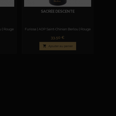
SACRÉE DESCENTE
u | Rouge
Furiosa | AOP Saint-Chinian Berlou | Rouge
Prix
33,50 €

Ajouter au panier