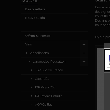
ACCUEIL
L’excellen
Best-sellers
des vigner
bouteille 
Nouveautés
Des vins o
bouche amp
Offres & Promos
Il y a 6 pr
Vins
Appellations
Languedoc-Roussillon
IGP Sud de France
Cabardès
IGP Pays d'Oc
IGP Pays d'Herault
AOP Gaillac