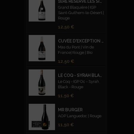
1ÈRE RÉSERVE LES SILEX FUMÉS ROUGE
Grand Blaquière | IGP
Saint-Guilhem-le-Désert |
Rouge
Prix
12,50 €
CUVÉE D'EXCEPTION CARMIN - BIO
Mas du Pont | Vin de
France| Rouge | Bio
Prix
12,50 €
LE COQ - SYRAH BLACK ROUGE
Le Coq - IGP Oc - Syrah
Black - Rouge
Prix
11,50 €
MR BURGER
AOP Languedoc | Rouge
Prix
11,50 €