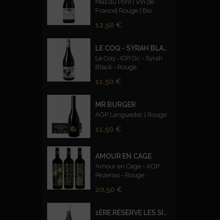
Mas du Pont | Vin de
France| Rouge | Bio
Prix
12,50 €
LE COQ - SYRAH BLACK ROUGE
Le Coq - IGP Oc - Syrah
Black - Rouge
Prix
11,50 €
MR BURGER
AOP Languedoc | Rouge
Prix
11,50 €
AMOUR EN CAGE
Amour en Cage - AOP
Pezenas - Rouge
Prix
20,50 €
1ÈRE RÉSERVE LES SILEX FUMÉS BLANC