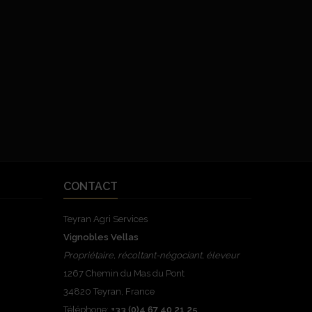
CONTACT
Teyran Agri Services
Vignobles Vellas
Propriétaire, récoltant-négociant, éleveur
1267 Chemin du Mas du Pont
34820 Teyran, France
Téléphone:
+33 (0)4 67 40 21 25