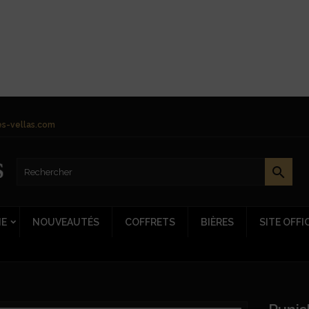
s-vellas.com

NE
NOUVEAUTÉS
COFFRETS
BIÈRES
SITE OFFI