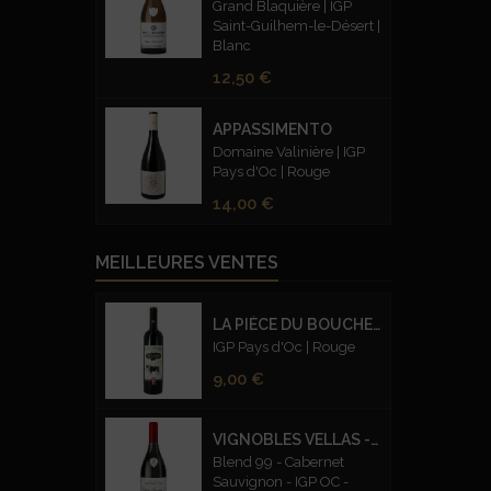
Grand Blaquière | IGP
Saint-Guilhem-le-Désert |
Blanc
Prix
12,50 €
APPASSIMENTO
Domaine Valinière | IGP
Pays d'Oc | Rouge
Prix
14,00 €
MEILLEURES VENTES
LA PIÈCE DU BOUCHER
IGP Pays d'Oc | Rouge
Prix
9,00 €
VIGNOBLES VELLAS - CUVEE PRESTIGE BLEND 99 CABERNET SAUVIGNON – ROUGE
Blend 99 - Cabernet
Sauvignon - IGP OC -