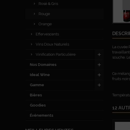
Rosé & Gris
Rouge
Orange
DESCRI
Effervescents
Vins Doux Naturels
La cuvée P
travaillan
Vinification Particulière
souche. Le
Nos Domaines
Ce mélange
Ideal Wine
fruits noi
Gamme
Bières
Températur
Goodies
12 AUT
Événements