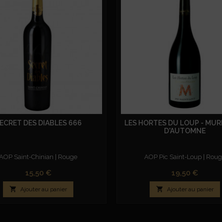
ECRET DES DIABLES 666
LES HORTES DU LOUP - MU
D'AUTOMNE
AOP Saint-Chinian | Rouge
AOP Pic Saint-Loup | Rou
Prix
Prix
15,50 €
19,50 €


Ajouter au panier
Ajouter au panier