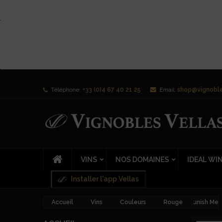
Téléphone:
+33 (0)4 67 40 21 25
Email:
shop@vignoble
VINS
NOS DOMAINES
IDEAL WI
Installer l'app Vellas
Accueil
Vins
Couleurs
Rouge
Punish Me