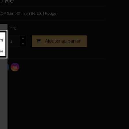
sh Me
 AOP Saint-Chinian Berlou | Rouge
0 €
TTC
Ajouter au panier

tock