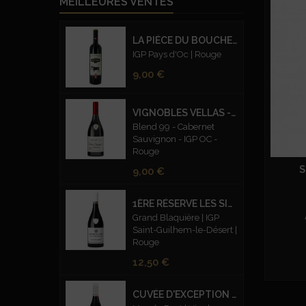
MEILLEURES VENTES
LA PIÈCE DU BOUCHER
IGP Pays d'Oc | Rouge
Prix
9,00 €
VIGNOBLES VELLAS - CUVEE PRESTIGE BLEND 99 CABERNET SAUVIGNON – ROUGE
Blend 99 - Cabernet
Sauvignon - IGP OC -
Rouge
S
Prix
9,00 €
1ÈRE RÉSERVE LES SILEX FUMÉS ROUGE
Grand Blaquière | IGP
Saint-Guilhem-le-Désert |
Rouge
Prix
12,50 €
CUVÉE D'EXCEPTION CARMIN - BIO