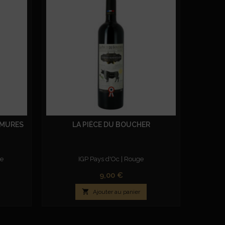
RMURES
LA PIÈCE DU BOUCHER
ge
IGP Pays d'Oc | Rouge
Capitel
Prix
9,00 €

Ajouter au panier