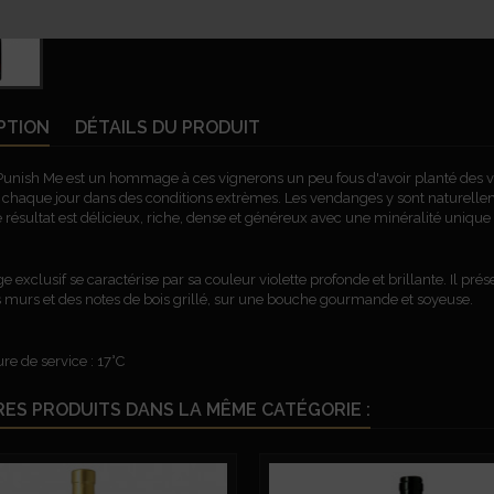
PTION
DÉTAILS DU PRODUIT
unish Me est un hommage à ces vignerons un peu fous d'avoir planté des vig
t chaque jour dans des conditions extrèmes. Les vendanges y sont naturelle
 résultat est délicieux, riche, dense et généreux avec une minéralité unique 
 exclusif se caractérise par sa couleur violette profonde et brillante. Il pr
rs murs et des notes de bois grillé, sur une bouche gourmande et soyeuse.
e de service : 17°C
RES PRODUITS DANS LA MÊME CATÉGORIE :