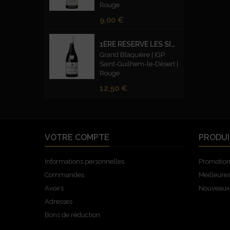
Rouge
Prix
9,00 €
1ÈRE RÉSERVE LES SILEX FUMÉS ROUGE
Grand Blaquière | IGP
Saint-Guilhem-le-Désert |
Rouge
Prix
12,50 €
VOTRE COMPTE
PRODUI
Informations personnelles
Promotio
Commandes
Meilleure
Avoirs
Nouveaux 
Adresses
Bons de réduction