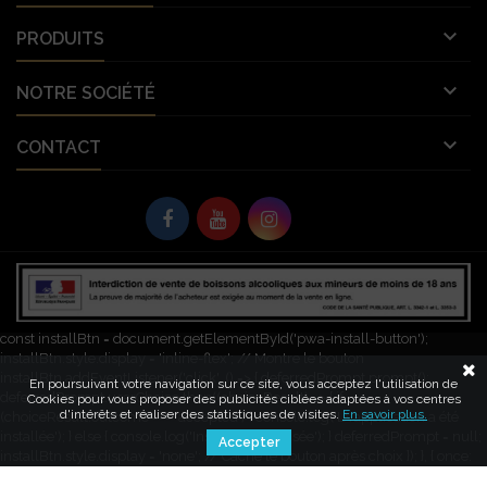

PRODUITS

NOTRE SOCIÉTÉ

CONTACT
© Copyright 2026 Vignobles Vellas France. Tous droits réservés. L'abus
d’alcool est dangereux pour la santé. À consommer avec modération.
let deferredPrompt; window.addEventListener('beforeinstallprompt', (e) => {
e.preventDefault(); // Empêche l'invite automatique deferredPrompt = e;
const installBtn = document.getElementById('pwa-install-button');
installBtn.style.display = 'inline-flex'; // Montre le bouton
installBtn.addEventListener('click', () => { deferredPrompt.prompt();
En poursuivant votre navigation sur ce site, vous acceptez l'utilisation de
deferredPrompt.userChoice.then((choiceResult) => { if
Cookies pour vous proposer des publicités ciblées adaptées à vos centres
d'intérêts et réaliser des statistiques de visites.
En savoir plus.
(choiceResult.outcome === 'accepted') { console.log('L\'application a été
installée'); } else { console.log('Installation refusée'); } deferredPrompt = null;
Accepter
installBtn.style.display = 'none'; // Cache le bouton après choix }); }, { once:
true }); });