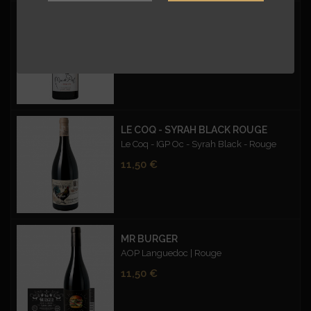
CUVÉE D'EXCEPTION CARMIN - BIO
Mas du Pont | Vin de France| Rouge | Bio
Prix
12,50 €
LE COQ - SYRAH BLACK ROUGE
Le Coq - IGP Oc - Syrah Black - Rouge
Prix
11,50 €
MR BURGER
AOP Languedoc | Rouge
Prix
11,50 €