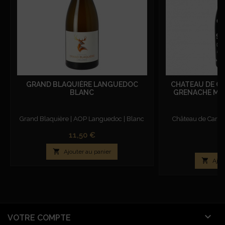
GRAND BLAQUIÈRE LANGUEDOC
CHATEAU DE CA
BLANC
GRENACHE MO
Grand Blaquière | AOP Languedoc | Blanc
Château de Cara
R
Prix
11,50 €
Pr
15

Ajouter au panier

Ajou

VOTRE COMPTE