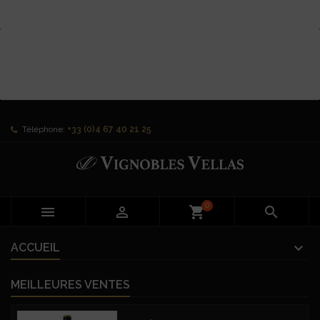
Téléphone:
+33 (0)4 67 40 21 25
0


shopping_cart

ACCUEIL
MEILLEURES VENTES