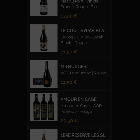
Mas du Pont | Vin de
France| Rouge | Bio
Prix
12,50 €
LE COQ - SYRAH BLACK ROUGE
Le Coq - IGP Oc - Syrah
Black - Rouge
Prix
11,50 €
MR BURGER
AOP Languedoc | Rouge
Prix
11,50 €
AMOUR EN CAGE
Amour en Cage - AOP
Pezenas - Rouge
Prix
20,50 €
1ÈRE RÉSERVE LES SILEX FUMÉS BLANC