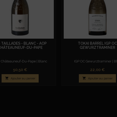
 TAILLADES - BLANC - AOP
TOKAI BARREL IGP OC
CHÂTEAUNEUF-DU-PAPE
GEWURZTRAMINER
Châteauneuf-Du-Pape | Blanc
IGP OC Gewurztraminer | B
Prix
Prix
50,50 €
22,00 €


Ajouter au panier
Ajouter au panier