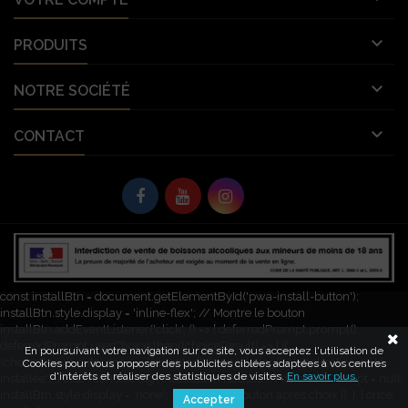

PRODUITS

NOTRE SOCIÉTÉ

CONTACT
© Copyright 2026 Vignobles Vellas France. Tous droits réservés. L'abus
d’alcool est dangereux pour la santé. À consommer avec modération.
let deferredPrompt; window.addEventListener('beforeinstallprompt', (e) => {
e.preventDefault(); // Empêche l'invite automatique deferredPrompt = e;
const installBtn = document.getElementById('pwa-install-button');
installBtn.style.display = 'inline-flex'; // Montre le bouton
installBtn.addEventListener('click', () => { deferredPrompt.prompt();
deferredPrompt.userChoice.then((choiceResult) => { if
En poursuivant votre navigation sur ce site, vous acceptez l'utilisation de
(choiceResult.outcome === 'accepted') { console.log('L\'application a été
Cookies pour vous proposer des publicités ciblées adaptées à vos centres
d'intérêts et réaliser des statistiques de visites.
En savoir plus.
installée'); } else { console.log('Installation refusée'); } deferredPrompt = null;
installBtn.style.display = 'none'; // Cache le bouton après choix }); }, { once:
Accepter