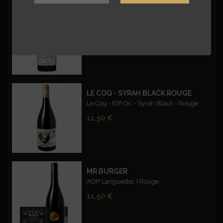
CUVÉE D'EXCEPTION CARMIN - BIO
Mas du Pont | Vin de France| Rouge | Bio
Prix
12,50 €
LE COQ - SYRAH BLACK ROUGE
Le Coq - IGP Oc - Syrah Black - Rouge
Prix
11,50 €
MR BURGER
AOP Languedoc | Rouge
Prix
11,50 €