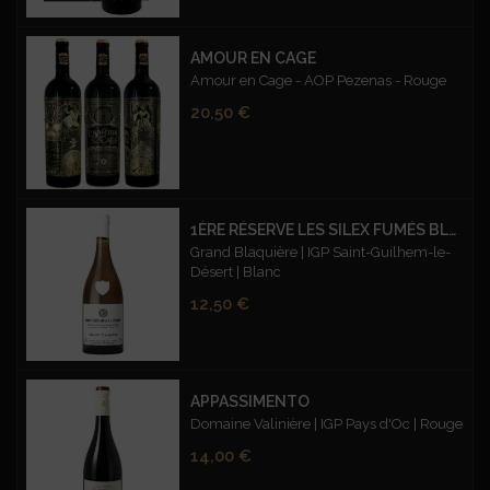
AMOUR EN CAGE
Amour en Cage - AOP Pezenas - Rouge
Prix
20,50 €
1ÈRE RÉSERVE LES SILEX FUMÉS BLANC
Grand Blaquière | IGP Saint-Guilhem-le-
Désert | Blanc
Prix
12,50 €
APPASSIMENTO
Domaine Valinière | IGP Pays d'Oc | Rouge
Prix
14,00 €