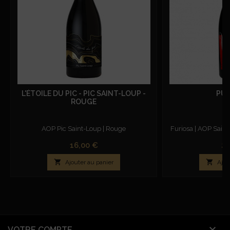
L'ÉTOILE DU PIC - PIC SAINT-LOUP -
PUN
ROUGE
AOP Pic Saint-Loup | Rouge
Furiosa | AOP Saint
Prix
Pr
16,00 €
22


Ajouter au panier
Ajou

VOTRE COMPTE