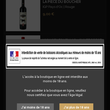
LA PIÈCE DU BOUCHER
IGP Pays d'Oc | Rouge
Prix
9,00 €
VIGNOBLES VELLAS - CUVEE PRESTIGE BLEND 99 CABERNET SAUVIGNON – ROUGE
Blend 99 - Cabernet Sauvignon - IGP OC -
Rouge
Prix
9,00 €
L'accès à la boutique en ligne est interdite aux
1ÈRE RÉSERVE LES SILEX FUMÉS ROUGE
moins de 18 ans.
Grand Blaquière | IGP Saint-Guilhem-le-
Désert | Rouge
Pour accéder à la boutique en ligne, veuillez
nous certifiez que vous avez l'âge légal.
Prix
12,50 €
J'ai moins de 18 ans
J'ai plus de 18 ans