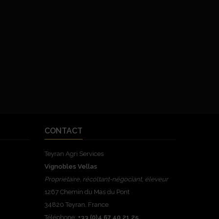
CONTACT
Teyran Agri Services
Vignobles Vellas
Propriétaire, récoltant-négociant, éleveur
1267 Chemin du Mas du Pont
34820 Teyran, France
Téléphone:
+33 (0)4 67 40 21 25