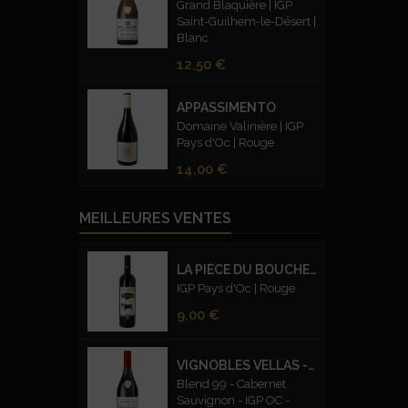
Grand Blaquière | IGP
Saint-Guilhem-le-Désert |
Blanc
Prix
12,50 €
APPASSIMENTO
Domaine Valinière | IGP
Pays d'Oc | Rouge
Prix
14,00 €
MEILLEURES VENTES
LA PIÈCE DU BOUCHER
IGP Pays d'Oc | Rouge
Prix
9,00 €
VIGNOBLES VELLAS - CUVEE PRESTIGE BLEND 99 CABERNET SAUVIGNON – ROUGE
Blend 99 - Cabernet
Sauvignon - IGP OC -