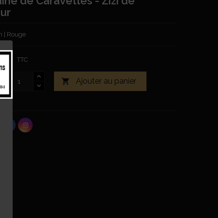
ne de Caravettes - Zizi de
ur
h | Rouge
0 €
TTC
Ajouter au panier

tock