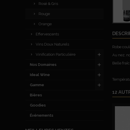
Rosé & Gris
Rouge
Orange
DESCRI
Effervescents
Vins Doux Naturels
Robe coul
Vinification Particulière
Au nez, no
Belle fraî
Nos Domaines
Ideal Wine
Températur
Gamme
12 AUT
Bières
Goodies
Événements