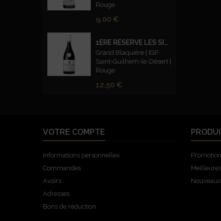
Rouge
Prix
9,00 €
1ÈRE RÉSERVE LES SILEX FUMÉS ROUGE
Grand Blaquière | IGP
Saint-Guilhem-le-Désert |
Rouge
Prix
12,50 €
VOTRE COMPTE
PRODUI
Informations personnelles
Promotio
Commandes
Meilleure
Avoirs
Nouveaux 
Adresses
Bons de réduction