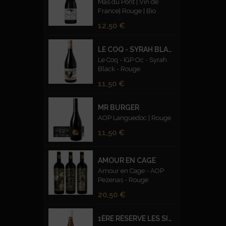
Mas du Pont | Vin de
France| Rouge | Bio
Prix
12,50 €
LE COQ - SYRAH BLACK ROUGE
Le Coq - IGP Oc - Syrah
Black - Rouge
Prix
11,50 €
MR BURGER
AOP Languedoc | Rouge
Prix
11,50 €
AMOUR EN CAGE
Amour en Cage - AOP
Pezenas - Rouge
Prix
20,50 €
1ÈRE RÉSERVE LES SILEX FUMÉS BLANC