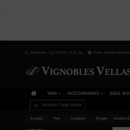
Téléphone:
+33 (0)4 67 40 21 25
Email:
shop@vignoble
VINS
NOS DOMAINES
IDEAL WI
Installer l'app Vellas
Accueil
Vins
Couleurs
Rouge
Domaine de