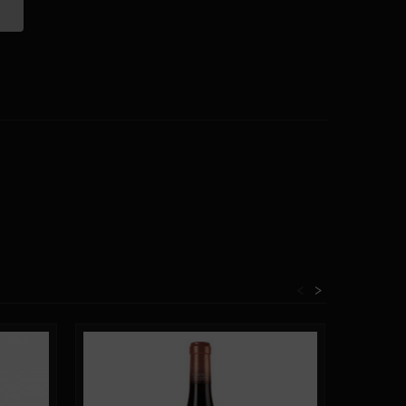
<
>
Neuf