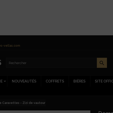
s-vellas.com

NE
NOUVEAUTÉS
COFFRETS
BIÈRES
SITE OFFI
 Caravettes - Zizi de vautour