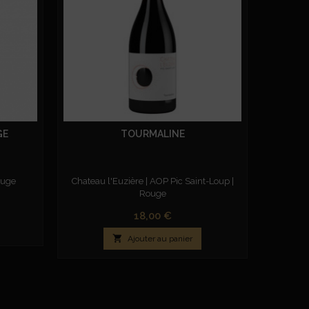
GE
TOURMALINE
QU
ouge
Chateau l'Euzière | AOP Pic Saint-Loup |
Garol
Rouge
Prix
18,00 €

Ajouter au panier