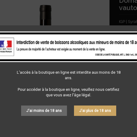
Domai
vauto
IGP | Syra
14,5
Quantité

En s
L'accès à la boutique en ligne est interdite aux moins de 18
ans.
Partager
Pour accéder à la boutique en ligne, veuillez nous certifiez
que vous avez l'âge légal.
J'ai moins de 18 ans
J'ai plus de 18 ans