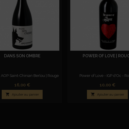
DANS SON OMBRE
POWER OF LOVE | ROU
| AOP Saint-Chinian Berlou | Rouge
Power of Love - IGP d'Oc - R
Prix
Prix
16,00 €
10,00 €


Ajouter au panier
Ajouter au panier